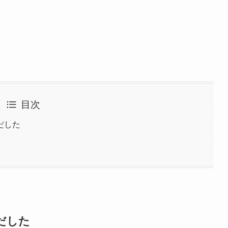
目次
だした
だした